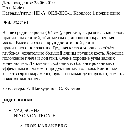
Дата рождения: 28.06.2010
Пол: Кобель
Награды/титул: HD-A, ОКД-ЗКС-1, Кёркласс 1 пожизненно
РКФ 2947161
Выше среднего роста ( 64 см.), крепкий, выразительная голова
правильных линий, тёмные глаза, хорошо прокрашенная
маска. Высокая холка, круп достаточной длинны,
правильного положения. Грудная клетка хорошего объёма,
глубокая, желательно большей длины грудная кость. Хорошее
положение плеча и лопатки. Очень хорошие углы задних
конечностей. Движения свободные, сбалансированные, с
эффектным вымахом и продуктивным толчком. Бойцовые
качества ярко выражены, рукав по команде отпускает, команда
«рядом» выполнена.
кёрмастера: Е. Шайхудинов, С. Куретов
родословная
VA2, SCHH3
NINO VON TRONJE
IROK KARANBERG