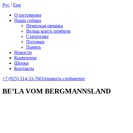
Рус
/
Eng
О питомнике
Наши собаки
Немецкая овчарка
Вельш корги пемброк
Схипперке
Потомки
Память
Новости
Кормление
Щенки
Контакты
+7 (925) 514-33-76
Отправить сообщение
BE’LA VOM BERGMANNSLAND